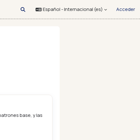
Español - Internacional ‎(es)‎
Acceder
Selector de búsqueda de entrada
patrones base, y las