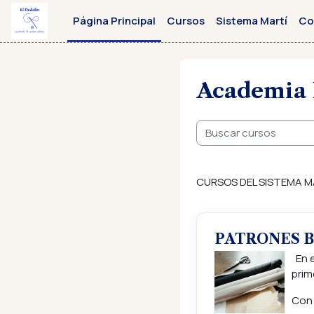
Salta al contenido principal
Página Principal
Cursos
Sistema Martí
Co
Academia 
Buscar cursos
CURSOS DEL SISTEMA M
PATRONES 
En e
prim
Con 